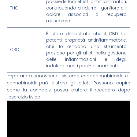
possiede forti effetti antinfiammatori,
THC
contribuendo a ridurre il gonfiore e il
dolore associati al recupero
muscolare.
È stato dimostrato che il CBD ha
potenti proprietà antinfiammatorie,
che lo rendono uno strumento
CBD
prezioso per gli atleti nella gestione
delle infiammazioni e degli
indolenzimenti post-allenamento.
Imparare a conoscere il sistema endocannabinoide e i
cannabinoidi può aiutare gli atleti. Possono capire
come la cannabis possa aiutare il recupero dopo
l'esercizio fisico.