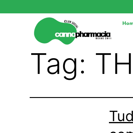
Ho
Tag:
TH
Tud