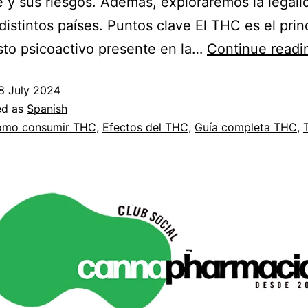
y sus riesgos. Además, exploraremos la legali
istintos países. Puntos clave El THC es el prin
to psicoactivo presente en la…
Continue readi
8 July 2024
ed as
Spanish
mo consumir THC
,
Efectos del THC
,
Guía completa THC
,