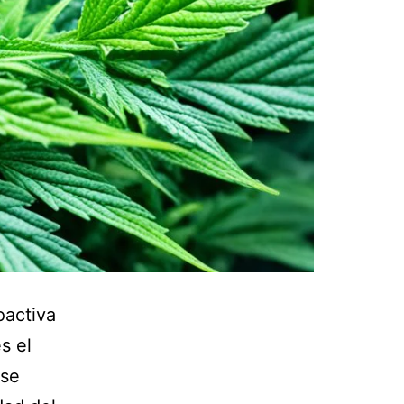
oactiva
s el
 se