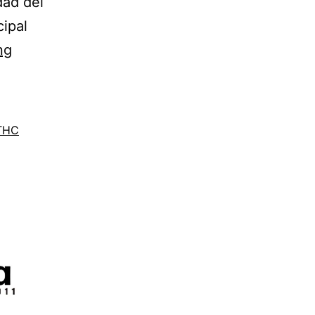
dad del
cipal
ng
THC