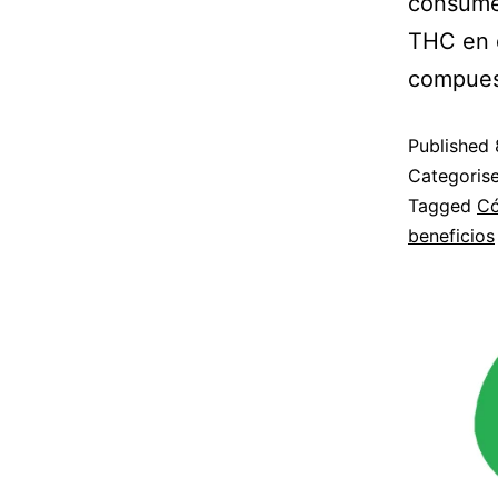
consume 
THC en d
compues
Published
Categoris
Tagged
Có
beneficios