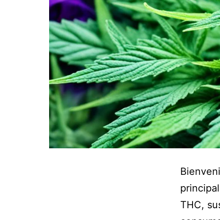
Bienveni
principa
THC, su