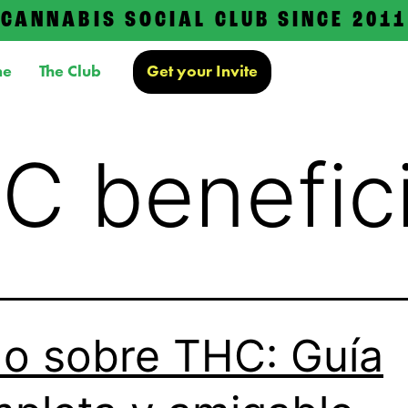
CANNABIS SOCIAL CLUB SINCE 2011
me
The Club
Get your Invite
C benefic
o sobre THC: Guía